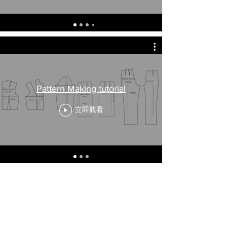
Pattern Making tutorial
立即觀看